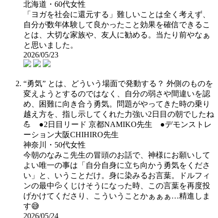
北海道・60代女性
「ヨガを社会に還元する」難しいことは全く考えず、
自分が数年体験して良かったこと効果を確信できるこ
とは、大切な家族や、友人に勧める。当たり前やなぁ
と思いました。
2026/05/23
“勇気” とは、どういう場面で発動する？ 外側のものを
変えようとするのではなく、自分の弱さや間違いを認
め、困難に向き合う勇気。問題がやってきた時の乗り
越え方を、指し示してくれた力強い2日目の朝でしたね
💪 ●2日目リード 京都NAMIKO先生 ●デモンストレ
ーション大阪CHIHIRO先生
神奈川・50代女性
今朝のなみこ先生の冒頭のお話で、神様にお願いして
よい唯一の事は「自分自身に立ち向かう勇気をくださ
い」と、いうことだけ。身に染みるお言葉。ドルフィ
ンの最中💦くじけそうになった時、この言葉を再度投
げかけてくださり、こういうことかぁぁぁ…精進しま
す😅
2026/05/24