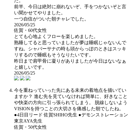
た。
前半、今日は絶対に崩れないぞ、手をつかないぞと言
い聞かせてやりました。
一つ自信がついた朝チャレでした。
2026/05/25
佐賀・60代女性
とても心地よくフローを楽しめました。
熟睡してると思っていましたが夢は睡眠じゃないんで
すね。シャバーサナの時も頭からっぽのときはスッキ
リするので睡眠もそうなりたいです。
昨日まで肩甲骨に凝りがありましたが今日はないなぁ
と嬉しいです。
2026/05/25
今を重ねっていった先にある未来の着地点を描いてい
ますか？ 進む先を見ていなければ簡単に、好きなこと
や快楽の方向に引っ張られてしまう。 脱線しないよう
VISIONを持つことの大切さを痛感した朝でしたね。
●4日目リード 佐賀SHIHO先生 ●デモンストレーション
東京AYA先生
佐賀・50代女性