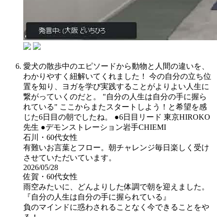
愛犬の散歩中のエピソードから動物と人間の違いを、
わかりやすく紐解いてくれました！ 今の自分の立ち位
置を知り、ヨガを学び実践することがよりよい人生に
繋がっていくのだと。 "自分の人生は自分の手に握ら
れている" ここからまたスタートしよう！と希望を感
じた6日目の朝でしたね。 ●6日目リード 東京HIROKO
先生 ●デモンストレーション岩手CHIEMI
石川・60代女性
有難いお言葉とフロー。朝チャレンジ毎日楽しく受け
させていただいています。
2026/05/28
佐賀・60代女性
雨空みたいに、どんよりした体調で朝を迎えました。
『自分の人生は自分の手に握られている』
負のマインドに惑わされることなく今できることをや