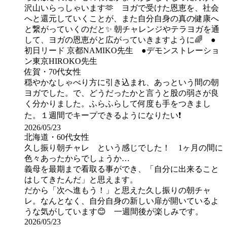
沢山いらっしゃいます🫶 ヨガで受けた恩恵を、社会
へと還元していくことが、また自分自身の真の健康へ
と繋がっていくのだと✨ 朝チャレンジやテラヨガを通
して、ヨガの恩恵がと広がっていきますように🌈 ●
初日リード 京都NAMIKO先生 ●デモンストレーショ
ン東京HIROKO先生
佐賀・70代女性
穏やかなしゃべり方に引き込まれ、あっという間の朝
ヨガでした。で、どうだったかと言うと股の弱さが良
く分かりました。ふらふらして何度も手をつきまし
た。１週間でキープできるようになりたい❗️
2026/05/23
北海道・60代女性
久し振り朝チャレ という感じでした！ 1ヶ月の間に
色々あったからでしょうか…
義母を最期まで看取る事ができ、「自分に出来ること
はしてきたんだ」と思えます。
だから「次へ進もう！」と思えた久し振りの朝チャ
レ。なんとなく、自分自身の新しい扉が開いているよ
うな気がしています😊 一週間後が楽しみです。
2026/05/23