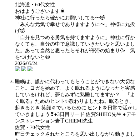
北海道・60代女性
おはようございます☀
神社に行ったら確かにお願いしてる〜🤣
「みんな元気で幸せでありますように〜」神様に丸投
げ🤣
「自分を見つめる勇気を持てますように」神社に行か
なくても、自分の中で意識していきたいなと思いまし
た。あって当然と思ったらそれが停滞の始まり💦 気
をつけないと😅
2026/05/24
睡眠は、誰かに代わってもらうことができない大切な
こと。ヨガを始めて、よく眠れるようになったと実感
しているけれど、夢もみずに熟睡してますか？ 『よ
く眠る』ためのヒント✨教わりましたね。眠るとき、
起きるとき 笑顔☺でいるために ヒントを日常で活かし
ていきましょう❣●3日目リード 佐賀SHIHO先生 ●デモ
ンストレーション岩手CHIEMI先生
佐賀・70代女性
昨日チェックされたところを思い出しながら動きまし