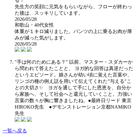
る！
先生方の笑顔に元気をもらいながら、フローが終わっ
た後は、スッキリしています。
2026/05/28
和歌山・40代女性
体重が１キロ減りました。パンツの上に乗るお肉が厚
みが減った気がします。
2026/05/28
"手は何のためにある？" 以前、マスター・スダカーか
ら問われて答えたことと、 ヨガ的な回答は真逆だった
というエピソード。娘さんが幼い頃に覚えた言葉や、
リンゴの種の例え話を用いて伝えてくれた”与える"こ
との大切さ✨ ヨガを通して手にした恩恵を、自分か
ら家族へ、そして社会へと還元していくこと。力強い
言葉の数々が胸に響きましたね。●最終日リード 東京
HIROKO先生 ●デモンストレーション京都NAMIKO
先生
一覧へ戻る