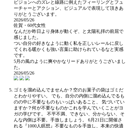
ビジョンへのズレと線路に例えたフィーリングとフュ
ーチャーとアクション、ビジュアルで表現して頂きあ
りがとうございます。
2026/05/26
佐賀・60代女性
なんだか昨日より身体が動くぞ、と太陽礼拝の前屈で
感じました。
つい自分の好きなように動く私を正しいレールに戻し
てくれる暖かくも強い言葉に助けられているなと実感
です。
5月の風のように爽やかなリードありがとうございまし
た。
2026/05/26
ゴミを溜め込んでませんか？空のお菓子の袋はゴミだ
とわかりやすい。 でも、自分の内側に溜め込んでるも
のの中に不要なものもいっぱいあること、 気づいてい
ますか？何が不要なものかこれを学んでいくことがヨ
ガの学びです。 不平不満、できない、分からない、そ
んな内側は不要。手放しましょう。 6月21日に開催さ
れる『1000人瞑想』不要なものを手放し、本来の快適