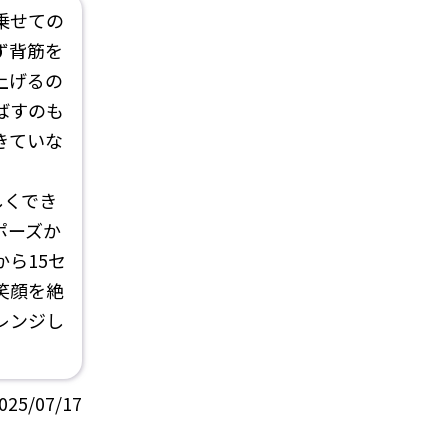
乗せての
ず背筋を
上げるの
ばすのも
きていな
しくでき
ポーズか
ら15セ
笑顔を絶
レンジし
025/07/17