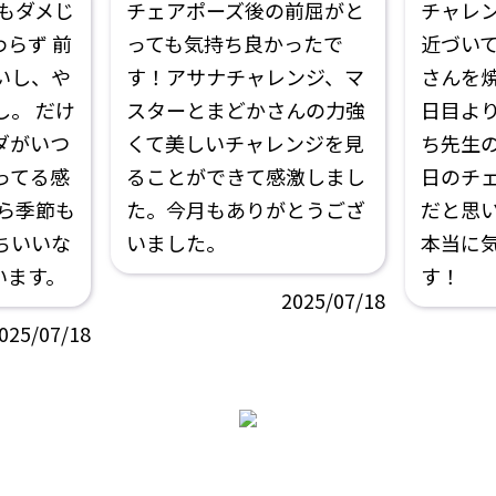
もダメじ
チェアポーズ後の前屈がと
チャレ
らず 前
っても気持ち良かったで
近づい
いし、や
す！アサナチャレンジ、マ
さんを
。 だけ
スターとまどかさんの力強
日目よ
ダがいつ
くて美しいチャレンジを見
ち先生
ってる感
ることができて感激しまし
日のチ
ら季節も
た。今月もありがとうござ
だと思
ちいいな
いました。
本当に
います。
す！
2025/07/18
025/07/18