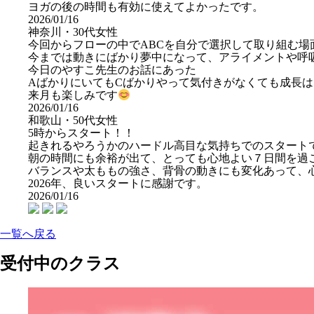
ヨガの後の時間も有効に使えてよかったです。
2026/01/16
神奈川・30代女性
今回からフローの中でABCを自分で選択して取り組む場
今までは動きにばかり夢中になって、アライメントや呼
今日のやすこ先生のお話にあった
AばかりにいてもCばかりやって気付きがなくても成長
来月も楽しみです
2026/01/16
和歌山・50代女性
5時からスタート！！
起きれるやろうかのハードル高目な気持ちでのスタート
朝の時間にも余裕が出て、とっても心地よい７日間を過
バランスや太ももの強さ、背骨の動きにも変化あって、
2026年、良いスタートに感謝です。
2026/01/16
一覧へ戻る
受付中のクラス