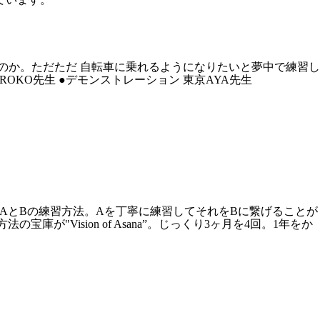
るのか。ただただ 自転車に乗れるようになりたいと夢中で練習し
OKO先生 ●デモンストレーション 東京AYA先生
たAとBの練習方法。Aを丁寧に練習してそれをBに繋げることが
Vision of Asana”。じっくり3ヶ月を4回。1年をか