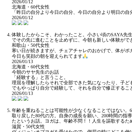
2026/01/12
北海道・60代女性
「昨日の自分より今日の自分、今日の自分より明日の自
2026/01/12
体験したからこそ、わかったこと。小さい頃のSAYA
でその先に進むことを止めずに、今朝も新しい体験ができまし
和歌山・50代女性
寒い日が続きますが、チェアチャレのおかげで、体がポ
今日も笑顔の朝を迎えられてます
2026/01/13
北海道・60代女性
今朝のサヤ先生のお話
「経験する」と言うこと。
理屈を理解したらそれで全部できた気になったり、子ど
でもやっぱり自分で経験して、それを自分で修正するこ
2026/01/13
年齢を重ねることは可能性が少なくなることではない。6
取り戻した80代の方。自身の成長を願い、200時間の
たというお話。ヨガは、年齢不問！！人生を謳歌するた
滋賀・50代女性
ヴィジョンオブヨガを受けたので、側屈の時にどこを伸