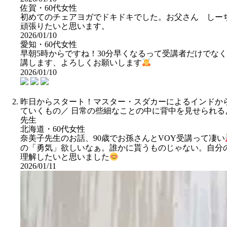
佐賀・60代女性
初めてのチェアヨガでドキドキでした。お父さん しー
頑張りたいと思います。
2026/01/10
愛知・60代女性
早朝5時からですね！30分早くなるって受講者だけで
講します、よろしくお願いします
2026/01/10
昨日からスタート！マスター・スダカーによるインドから生配信の
ていくもの／ 日常の些細なことの中に背中を見せられ
先生
北海道・60代女性
奈美子先生のお話、90歳でお孫さんとVOY受講って凄い
の「勇気」欲しいなぁ。誰かに貰うものじゃない。自分
理解したいと思いました
2026/01/11