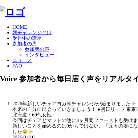
HOME
朝チャレンジとは
受付中の講座
参加者の声
参加者の声
インタビュー
ニュース
FAQ
Voice
参加者から毎日届く声をリアルタ
2026年新しいチェアヨガ朝チャレンジが始まりました
本来の自分に出会っていきましょう！ ●初日リード 東京HI
北海道・60代女性
今回はチェアとマットの他に3ヶ月間ファーストも受け
新しいことを始めるのは0からではない、「元々の姿に
した
2026/01/10