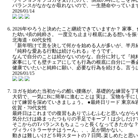
バランスがなかなか取れないので、一生懸命やっていま
2026/01/14
2026年やろうと決めたこと継続できていますか？ 家
た幼い頃の純粋さ。 一度立ち止まり根底にある想いを振り返
北海道・60代女性
「新年明けて意を決して何かを始める人が多いが、半月
『純粋な愛ある行動は続けられる』そうです。
なんで自分のことは続かないのかな。自分に対して『純
家事にしても壁チェアにしても行為の根底に自分に一番
健康でいたいと純粋に願い、必要な行為を続ける。言う
2026/01/15
ヨガを始めた当初からの酷い腰痛が、基礎的な練習を丁寧
大切で、一気にBに簡単に進むことは 実は、宝物を手にしてい
けて練習を深めていきましょう。 ●最終日リード 東京&岩手
佐賀・70代女性
最終日はこれまでの復習もありでふむふむと思いながら
気分だけは絡まったつもりの手足でキープ！は少しだけ
そこからのTバランスもちょこっと長くなってきたかな
ヴィラバトラーサナはうーん、、、足が開かない。
動きは難しいけど５時スタートの７日間､楽しめたと思