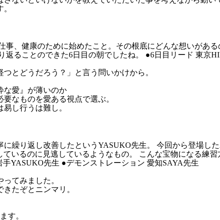
す。
事、仕事、健康のために始めたこと。その根底にどんな想いがあ
ることのできた6日目の朝でしたね。 ●6日目リード 東京HIR
経つとどうだろう？」と言う問いかけから。
粋な愛』が薄いのか
必要なものを愛ある視点で選ぶ。
は易し行うは難し。
に繰り返し改善したというYASUKO先生。 今回から登場し
るのに見逃しているようなもの。 こんな宝物になる練習方法の宝庫が"
YASUKO先生 ●デモンストレーション 愛知SAYA先生
やってみました。
できたぞとニンマリ。
？
います。