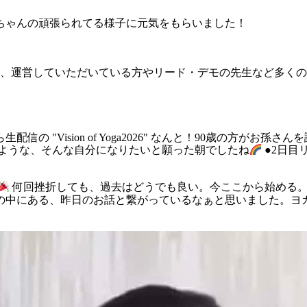
ちゃんの頑張られてる様子に元気をもらいました！
なく、運営していただいている方やリード・デモの先生など多く
 "Vision of Yoga2026" なんと！90歳の方がお孫
るような、そんな自分になりたいと願った朝でしたね
●2日目
何回挫折しても、過去はどうでも良い。今ここから始める
の中にある、昨日のお話と繋がっているなぁと思いました。ヨ