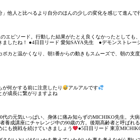
分」他人と比べるより自分のほんの少しの変化を感じて進んで
先生のエピソード。行動した結果がたとえ良くなかったとしても
たね！ ●4日目リード 愛知SAYA先生 ●デモンストレーショ
カポカと温かくなり、朝1番からの動きもスムーズで、朝の支
もが何かする前に注意したり
アルアルです
とが成長に繋がりますよね
0代の元気いっぱい、身体に痛み知らずのMICHIKO先生。
指導者養成講座にチャレンジ中の90歳の方。後期高齢者と呼ば
めにも挑戦を続けていきましょう
●5日目リード 東京MICHI
ばさないといけないかを教えていただいた事を考えながら動い