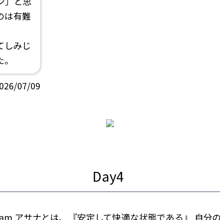
ン」と思
のは有難
てしみじ
た。
026/07/09
am Asanam アサナとは、『安定して快適な状態である』 