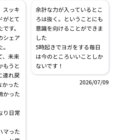
、スッキ
余計な力が入っているとこ
ドがとて
ろは抜く。ということにも
たです。
意識を向けることができま
のシェア
した
た。
5時起きでヨガをする毎日
て、未来
は今のところいいことしか
かもうと
ないです！
に連れ戻
2026/07/09
なかった
無かった
なり日常
ハマった