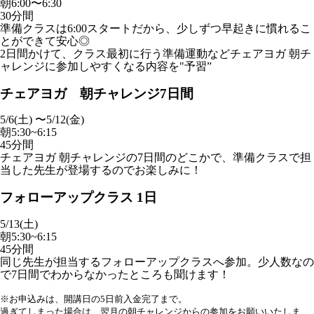
朝6:00〜6:30
30分間
準備クラスは6:00スタートだから、少しずつ早起きに慣れるこ
とができて安心◎
2日間かけて、クラス最初に行う準備運動などチェアヨガ 朝チ
ャレンジに参加しやすくなる内容を"予習”
チェアヨガ 朝チャレンジ7日間
5/6(土) 〜5/12(金)
朝5:30~6:15
45分間
チェアヨガ 朝チャレンジの7日間のどこかで、準備クラスで担
当した先生が登場するのでお楽しみに！
フォローアップクラス 1日
5/13(土)
朝5:30~6:15
45分間
同じ先生が担当するフォローアップクラスへ参加。少人数なの
で7日間でわからなかったところも聞けます！
※お申込みは、開講日の5日前入金完了まで。
過ぎてしまった場合は、翌月の朝チャレンジからの参加をお願いいたしま