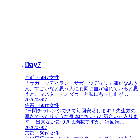
Day7
Day7
京都・50代女性
北海道・60代女性
「サガ ウディラン サガ ウディリ」嫌だな思う
もう最終日
ヨガをすることはヨガム
私も練
人、すごいなと思う人にも同じ血が流れていると思
習を続けて小さな幸運を積み重ねていきたいです
うと、マスター・スダカーと私にも同じ血が…
2026/08/07
2026/07/10
佐賀・60代女性
7日間チャレンジできて毎回安堵します！先生方の
導きでへたりそうな身体にちょっと気合いが入りま
す！ 出来ない気づきは満載ですが、毎回続…
2026/08/07
京都・50代女性