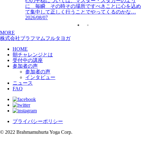
心の平穏については、マスター・スダカーのよう
に 毎瞬 その時その場所ですべきことに心を込め
て集中して正しく行うことでやってくるのかな…
2026/08/07
MORE
株式会社ブラフマムフルタヨガ
HOME
朝チャレンジとは
受付中の講座
参加者の声
参加者の声
インタビュー
ニュース
FAQ
プライバシーポリシー
© 2022 Brahmamuhurta Yoga Corp.