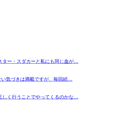
スター・スダカーと私にも同じ血が…
ない気づきは満載ですが、毎回続…
正しく行うことでやってくるのかな…