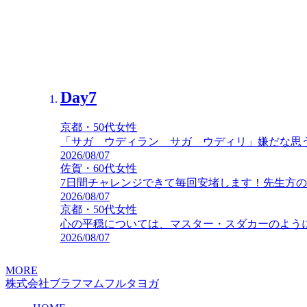
Day7
Day7
京都・50代女性
北海道・60代女性
「サガ ウディラン サガ ウディリ」嫌だな思
もう最終日
ヨガをすることはヨガム
私も
2026/08/07
2026/07/10
佐賀・60代女性
7日間チャレンジできて毎回安堵します！先生方
2026/08/07
京都・50代女性
心の平穏については、マスター・スダカーのよう
2026/08/07
MORE
株式会社ブラフマムフルタヨガ