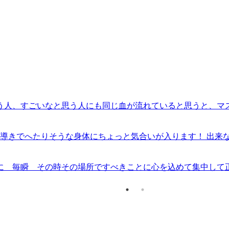
う人、すごいなと思う人にも同じ血が流れていると思うと、マ
練習を続けて小さな幸運を積み重ねていきたいです
の導きでへたりそうな身体にちょっと気合いが入ります！ 出来
に 毎瞬 その時その場所ですべきことに心を込めて集中して