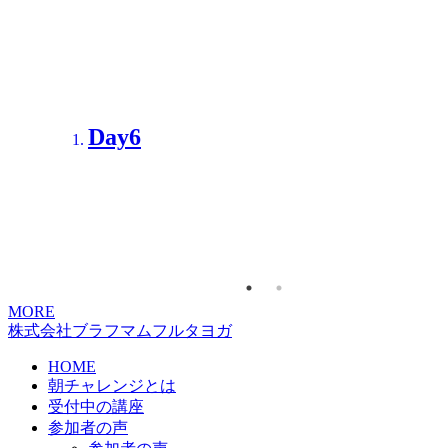
Day6
Day7
北海道・60代女性
もう最終日😅💦 ヨガをすることはヨガム✨ 私も
練習を続けて小さな幸運を積み重ねていきたいで
す😊
2026/07/10
MORE
株式会社ブラフマムフルタヨガ
HOME
朝チャレンジとは
受付中の講座
参加者の声