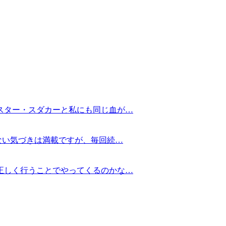
スター・スダカーと私にも同じ血が…
ない気づきは満載ですが、毎回続…
正しく行うことでやってくるのかな…