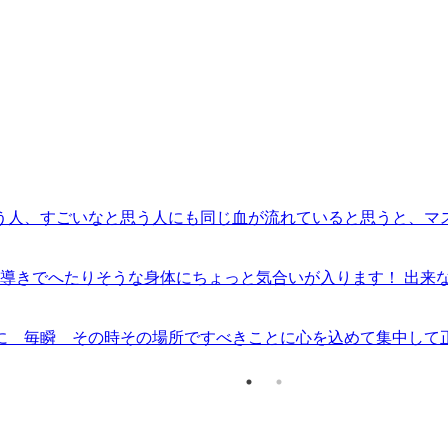
う人、すごいなと思う人にも同じ血が流れていると思うと、マ
も練習を続けて小さな幸運を積み重ねていきたいです😊
の導きでへたりそうな身体にちょっと気合いが入ります！ 出来
に 毎瞬 その時その場所ですべきことに心を込めて集中して