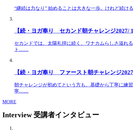
“継続は力なり” 始めることは大きな一歩。けれど続
【続・ヨガ奉り セカンド朝チャレンジ2027/
セカンドでは、太陽礼拝に続く、ワナカムらしさ溢れる
ト……
【続・ヨガ奉り ファースト朝チャレンジ2027
朝チャレンジが初めてという方も、基礎から丁寧に練習
寧……
MORE
Interview
受講者インタビュー