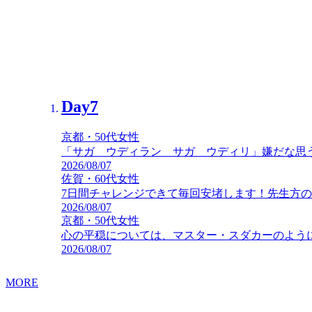
Day7
Day7
京都・50代女性
北海道・60代女性
「サガ ウディラン サガ ウディリ」嫌だな思
もう最終日😅💦 ヨガをすることはヨガム✨ 私
2026/08/07
2026/07/10
佐賀・60代女性
7日間チャレンジできて毎回安堵します！先生方
2026/08/07
京都・50代女性
心の平穏については、マスター・スダカーのよう
2026/08/07
MORE