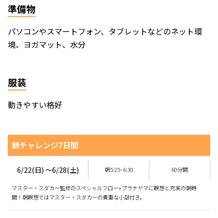
準備物
パソコンやスマートフォン、タブレットなどのネット環
境、ヨガマット、水分
服装
動きやすい格好
朝チャレンジ7日間
6/22(日) 〜6/28(土)
朝5:25~6:30
60分間
マスター・スダカー監修のスペシャルフロー+プラナヤマに瞑想と充実の朝時
間！朝瞑想ではマスター・スダカーの貴重な小話付き。