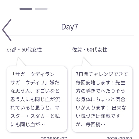
Day7
Day7
京都・50代女性
北海道・60代女性
佐賀・60代女性
「サガ ウディラン
もう最終日😅💦 ヨガを
7日間チャレンジできて
サガ ウディリ」嫌だ
することはヨガム✨ 私
毎回安堵します！先生
な思う人、すごいなと
も練習を続けて小さな
方の導きでへたりそう
思う人にも同じ血が流
幸運を積み重ねていき
な身体にちょっと気合
れていると思うと、マ
たいです😊
いが入ります！ 出来な
スター・スダカーと私
い気づきは満載です
2026/07/10
にも同じ血が…
が、毎回続…
2026/08/07
2026/08/07