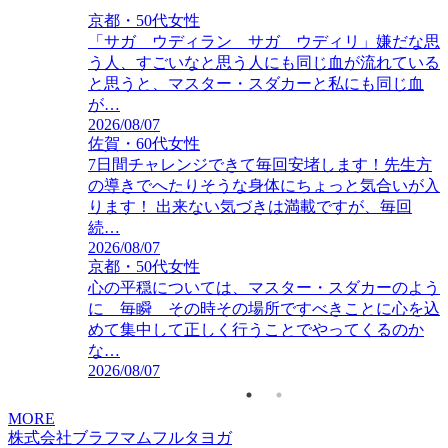
京都・50代女性
北海道・60代女性
「サガ ウディラン サガ ウディリ」嫌だな思
もう最終日😅💦 ヨガをすることはヨガム✨ 私も
う人、すごいなと思う人にも同じ血が流れている
練習を続けて小さな幸運を積み重ねていきたいで
と思うと、マスター・スダカーと私にも同じ血
す😊
2026/07/10
が…
2026/08/07
佐賀・60代女性
7日間チャレンジできて毎回安堵します！先生方
の導きでへたりそうな身体にちょっと気合いが入
ります！ 出来ない気づきは満載ですが、毎回
続…
2026/08/07
京都・50代女性
心の平穏については、マスター・スダカーのよう
に 毎瞬 その時その場所ですべきことに心を込
めて集中して正しく行うことでやってくるのか
な…
2026/08/07
MORE
株式会社ブラフマムフルタヨガ