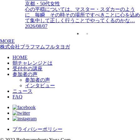
京都・50代女性
心の平穏については、マスター・スダカーのよう
に 毎瞬 その時その場所ですべきことに心を込め
て集中して正しく行うことでやってくるのかな…
2026/08/07
MORE
株式会社ブラフマムフルタヨガ
HOME
朝チャレンジとは
受付中の講座
参加者の声
参加者の声
インタビュー
ニュース
FAQ
プライバシーポリシー
© 2022 Brahmamuhurta Yoga Corp.