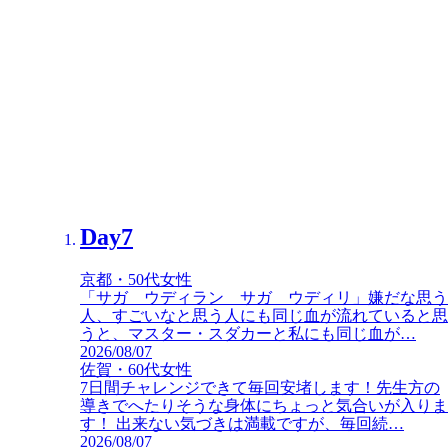
Day7
Day7
京都・50代女性
北海道・60代女性
「サガ ウディラン サガ ウディリ」嫌だな思う
もう最終日
ヨガをすることはヨガム
私も練
人、すごいなと思う人にも同じ血が流れていると思
習を続けて小さな幸運を積み重ねていきたいです
うと、マスター・スダカーと私にも同じ血が…
2026/08/07
2026/07/10
佐賀・60代女性
7日間チャレンジできて毎回安堵します！先生方の
導きでへたりそうな身体にちょっと気合いが入りま
す！ 出来ない気づきは満載ですが、毎回続…
2026/08/07