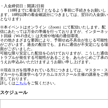
・入金締切日：開講2日前
（18時までに着金完了となるよう事前に手続きをお願いし
ます。18時以降の着金確認分につきましては、翌日の入金扱い
となります）
※本イベントはオンライン（Zoom）にて配信いたします。配
信にあたっては万全の準備を行っておりますが、インターネッ
ト回線（Wi-Fi含む）は天候や地域の通信環境、
その他さまざまな要因により、予期せぬ不具合が生じる可能性
がございます。過去の配信でも、まれに通信が不安定になる場
面がございました。
可能な限り安定した配信を心がけておりますが、こうした通信
トラブルが発生する可能性があることを、あらかじめご了承の
うえお申込みいただけますようお願い申し上げます。
※現在ヨガを指導されている方につきましては、マスター・ス
ダカーから直接学べるワナカムヨガスクール主催の講座をご用
意しております。
詳しくは
こちら
をご覧ください。
スケジュール