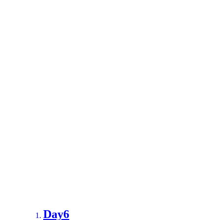
Day6
Day7