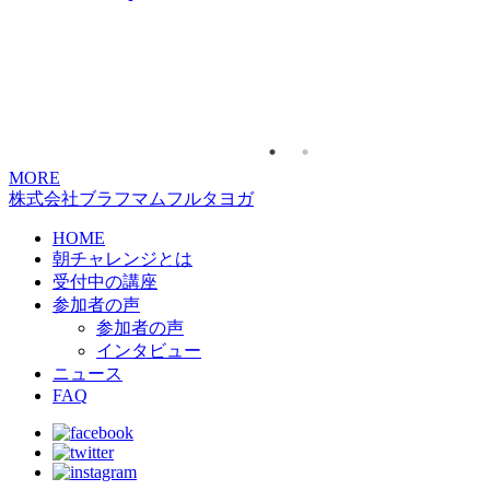
北海道・60代女性
もう最終日
ヨガをすることはヨガム
私も
練習を続けて小さな幸運を積み重ねていきたいで
す
2026/07/10
MORE
株式会社ブラフマムフルタヨガ
HOME
朝チャレンジとは
受付中の講座
参加者の声
参加者の声
インタビュー
ニュース
FAQ